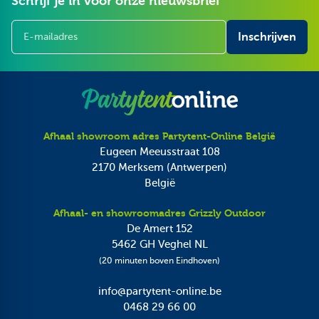
Schrijf je in voor onze nieuwsbrief
E-mailadres
Inschrijven
Afhaal showroom adres Partytent-Online België
Eugeen Meeusstraat 108
2170
Merksem (Antwerpen)
België
Afhaal- en showroomadres Grizzly Outdoor
De Amert 152
5462 GH
Veghel NL
(20 minuten boven Eindhoven)
info@partytent-online.be
0468 29 66 00