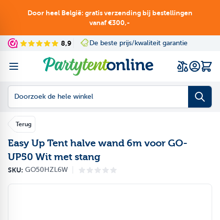
Ga naar de inhoud
Door heel België: gratis verzending bij bestellingen
vanaf €300,-
e prijs/kwaliteit garantie
8,9
Ruime keuze in onze showroom
Navigating through th
Press to skip the slid
Wink
Doorzoek de hele winkel
Terug
Easy Up Tent halve wand 6m voor GO-
UP50 Wit met stang
|
SKU:
GO50HZL6W