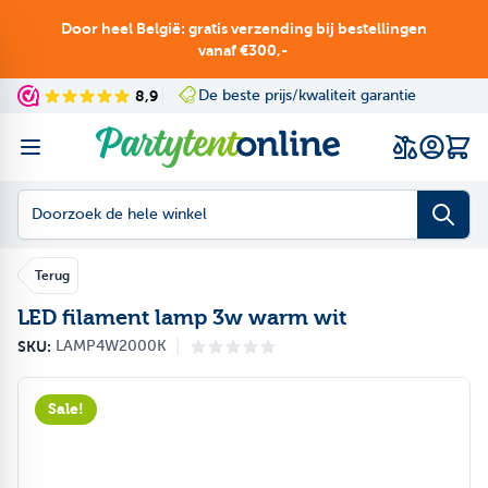
Ga naar de inhoud
Door heel België: gratis verzending bij bestellingen
vanaf €300,-
8,9
De beste prijs/kwaliteit garantie
Navigating through th
Press to skip the slid
Wink
Doorzoek de hele winkel
Terug
LED filament lamp 3w warm wit
|
SKU:
LAMP4W2000K
Sale!